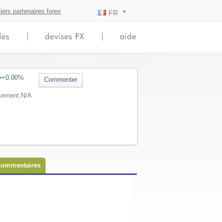
iers partenaires forex
FR
+0.00%
Commenter
ssement:N/A
ommentaires