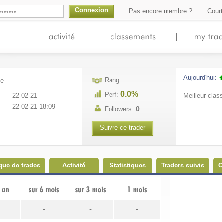
Connexion
Pas encore membre ?
Court
Aujourd'hui:
Rang:
0.0%
Perf:
22-02-21
Meilleur cla
22-02-21 18:09
0
Followers:
Suivre ce trader
que de trades
Activité
Statistiques
Traders suivis
C
-
-
-