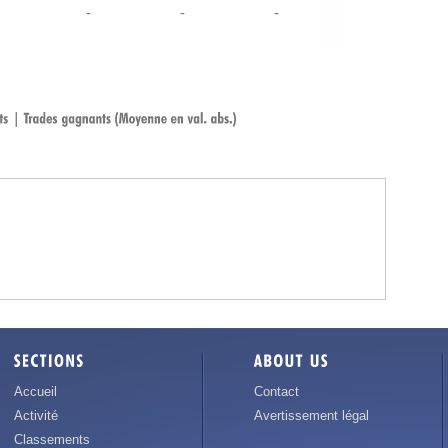
-
-
-
Accueil
Contact
Activité
Avertissement légal
Classements