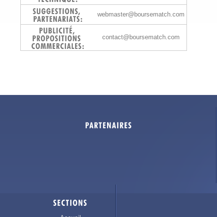
webmaster@boursematch.com
contact@boursematch.com